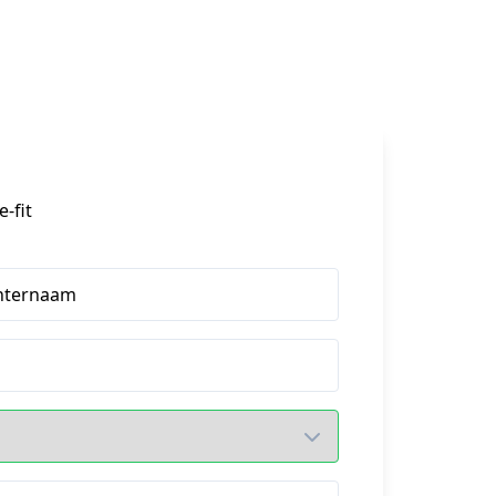
-fit
hternaam