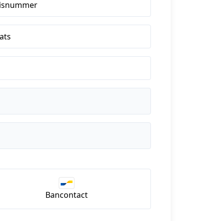
isnummer
ats
Bancontact