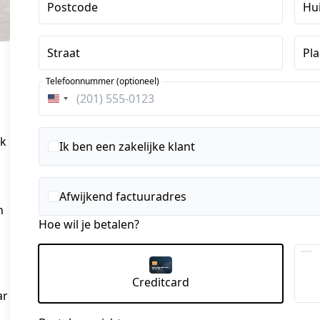
Postcode
Hu
Straat
Pla
Telefoonnummer (optioneel)
Verenigde
Staten
+1
ek
Ik ben een zakelijke klant
Afwijkend factuuradres
n
Hoe wil je betalen?
Creditcard
r 